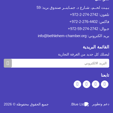
بـيـت لحــم، شـارع د. جمـاينــر صندوق بريد: 59
تلفون: 2742-274-2-972+
فاكس: 4402-276-2-972+
جـوال: 2742-274-59-972+
بريد الكتروني:
info@bethlehem-chamber.org
القائمة البريدية
ليصلك كل جديد من الغرفة التجارية
تابعنا
دعم وتطوير
جميع الحقوق محفوظة © 2026